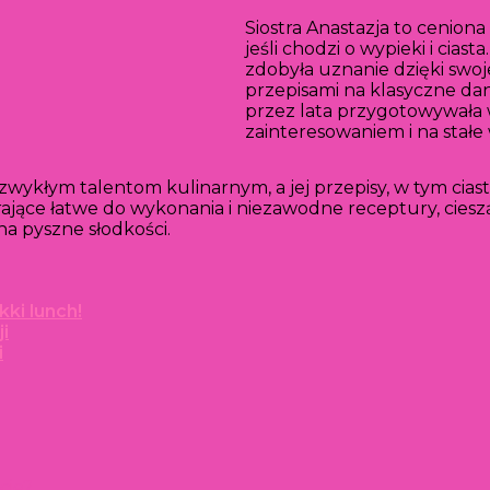
Siostra Anastazja to ceniona
jeśli chodzi o wypieki i cias
zdobyła uznanie dzięki swoje
przepisami na klasyczne da
przez lata przygotowywała 
zainteresowaniem i na stałe 
ezwykłym talentom kulinarnym, a jej przepisy, w tym cia
zawierające łatwe do wykonania i niezawodne receptury, c
a pyszne słodkości.
ki lunch!
i
i
cie?