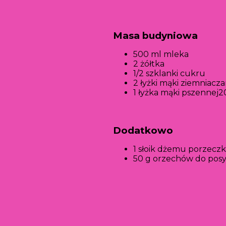
Masa budyniowa
500 ml mleka
2 żółtka
1/2 szklanki cukru
2 łyżki mąki ziemniacza
1 łyżka mąki pszennej2
Dodatkowo
1 słoik dżemu porzecz
50 g orzechów do pos