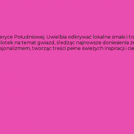
ne? 10 pomysłów na łóżkowe zabawy z partnerem
yce Południowej. Uwielbia odkrywać lokalne smaki i tr
lotek na temat gwiazd, śledząc najnowsze doniesienia ze
esjonalizmem, tworząc treści pełne świeżych inspiracji i c
ze się udaje!