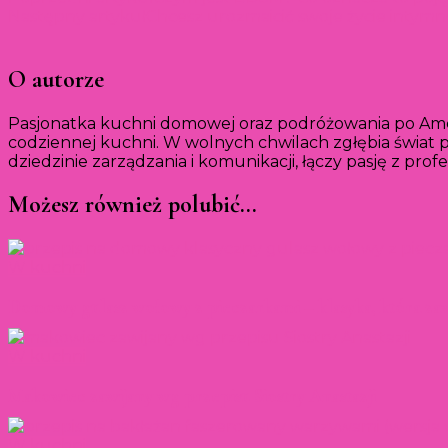
Następny artykuł
Chcesz urozmaicić swoje życie intym
O autorze
Pasjonatka kuchni domowej oraz podróżowania po Amer
codziennej kuchni. W wolnych chwilach zgłębia świat p
dziedzinie zarządzania i komunikacji, łączy pasję z prof
Możesz również polubić…
W kuchni
Domowy gulasz wołowy z pieczarkami – klasyka, która zaws
W kuchni
Makowiec zawijany wg przepisu Siostry Anastazji
W kuchni