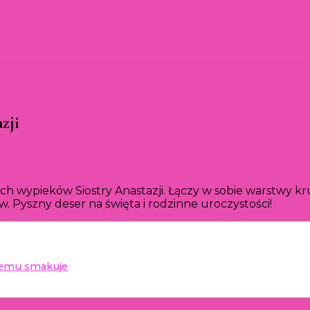
przepisu Siostry Anastazji
zji
25
4 marca, 2025
Zostaw komentarz
do Ciasto Marysieńka 
ch wypieków Siostry Anastazji. Łączy w sobie warstwy 
 Pyszny deser na święta i rodzinne uroczystości!
demu smakuje