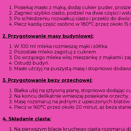
Posiekaj masło z mąką, dodaj cukier puder, proszek
Zagnieć szybko ciasto, podziel na dwie części i ws
Po schłodzeniu rozwałkuj ciasto i przełóż do dwó
Piecz każdą część osobno w 180°C przez około 15 m
2. Przygotowanie masy budyniowej:
W 100 ml mleka rozmieszaj mąki i żółtka.
Pozostałe mleko zagotuj z cukrem.
Do wrzącego mleka wlej mieszankę z mąkami i zago
Ostudź budyń.
Masło utrzyj na puszystą masę i stopniowo dodaw
3. Przygotowanie bezy orzechowej:
Białka ubij na sztywną pianę, stopniowo dodając cu
Na końcu delikatnie wmieszaj posiekane orzechy.
Masę rozsmaruj na jednym z upieczonych blatów 
Piecz w 160°C przez około 20 minut, aż beza stanie 
4. Składanie ciasta:
Na pierwszym blacie kruchego ciasta rozsmaruj 