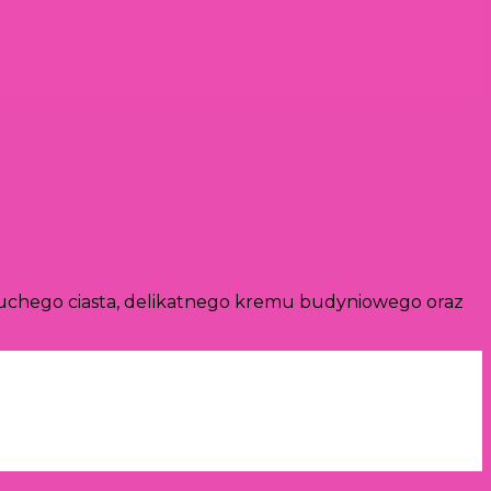
wg przepisu Siostry Anastazji
kruchego ciasta, delikatnego kremu budyniowego oraz