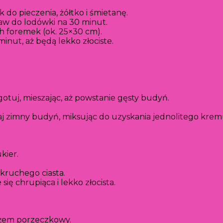
 do pieczenia, żółtko i śmietanę.
taw do lodówki na 30 minut.
ch foremek (ok. 25×30 cm).
inut, aż będą lekko złociste.
tuj, mieszając, aż powstanie gęsty budyń.
aj zimny budyń, miksując do uzyskania jednolitego krem
kier.
kruchego ciasta.
się chrupiąca i lekko złocista.
dżem porzeczkowy.