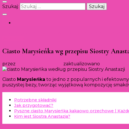
Szukaj:
Strona główna
Lifestyle
W kuchni
Ciasto Marysieńka wg 
W kuchni
Ciasto Marysieńka wg przepisu Siostry Anasta
przez
Kasandra Jurkiewicz
zaktualizowano
7 marca, 20
Ciasto
Marysieńka
to jedno z popularnych i efektowny
puszystej bezy, tworząc wyjątkową kompozycję smaków.
Potrzebne składniki
Jak przygotować?
Pyszne ciasto Marysieńka kakaowo orzechowe | Każ
Kim jest Siostra Anastazja?