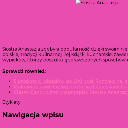
Siostra Anastazja zdobyła popularność dzięki swoim ni
polskiej tradycji kulinarnej. Jej książki kucharskie, 
wypieków, którzy poszukują sprawdzonych sposobów n
Sprawdź również:
5 propozycji obiadów do 500 kcal. Pomysły na lek
Makowiec zawijany wg przepisu Siostry Anastazj
Ciasto Cappuccino wg przepisu Siostry Anastazj
Etykiety:
przepisy kulinarne
Nawigacja wpisu
Poprzedni artykuł
Czym jest BDSM? Co oznacza to poję