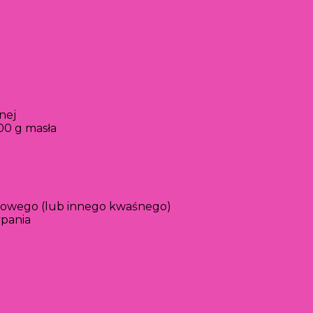
nej
00 g masła
kowego (lub innego kwaśnego)
ypania