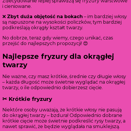
Zdecydowanie lepiej sprawdzą się fryzury warstwowe
i cieniowane.
❌
Zbyt duża objętość na bokach
– im bardziej włosy
są napuszone na wysokości policzków, tym bardziej
podkreślają okrągły kształt twarzy.
No dobrze, teraz gdy wiemy, czego unikać, czas
przejść do najlepszych propozycji! 😍
Najlepsze fryzury dla okrągłej
twarzy
Nie ważne, czy masz krótkie, średnie czy długie włosy
– każda długość może świetnie wyglądać na okrągłej
twarzy, o ile odpowiednio dobierzesz cięcie.
✂ Krótkie fryzury
Niektóre osoby uważają, że krótkie włosy nie pasują
do okrągłej twarzy – bzdura! Odpowiednio dobrane
krótkie cięcie może świetnie podkreślić rysy twarzy, a
nawet sprawić, że będzie wyglądała na smuklejszą.