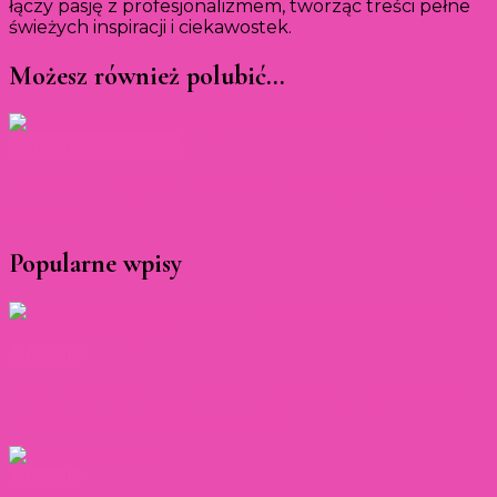
łączy pasję z profesjonalizmem, tworząc treści pełne
świeżych inspiracji i ciekawostek.
Możesz również polubić…
Pielęgnacja włosów
Headlines – Poznaj sekret lekkiej trwałej unoszącej włosy
u nasady
Popularne wpisy
Lifestyle
Pijany mężczyzna w senniku – jaka jest jego symbolika?
Znaczenie nietrzeźwości w snach!
Lifestyle