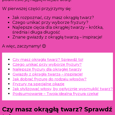
W pierwszej części przyjrzymy się:
Jak rozpoznać, czy masz okrągłą twarz?
Czego unikać przy wyborze fryzury?
Najlepsze cięcia dla okrągłej twarzy – krótka,
średnia i długa długość
Znane gwiazdy z okrągłą twarzą – inspiracje!
A więc, zaczynamy! 😊
Czy masz okrągłą twarz? Sprawdź to!
Czego unikać przy wyborze fryzury?
Najlepsze fryzury dla okrągłej twarzy
Gwiazdy z okrągłą twarzą – inspiracje!
Jak dobrać fryzurę do rodzaju włosów?
Fryzury na specjalne okazje
Jak stylizować włosy, by optycznie wysmuklić twarz?
Podsumowanie – Twoja idealna fryzura czeka!
Czy masz okrągłą twarz? Sprawdź