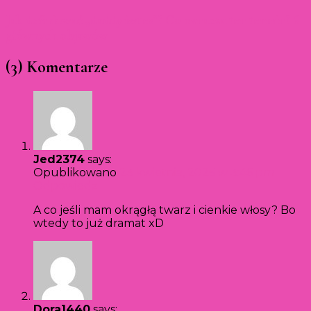
Jak definiować „daddy issues”? Co oznacza ten termin? 6
głównych objawów
(3) Komentarze
Jed2374
says:
Opublikowano
23 kwietnia, 2025 w 3:46 pm
Odpowiedz
A co jeśli mam okrągłą twarz i cienkie włosy? Bo
wtedy to już dramat xD
Dora1440
says: