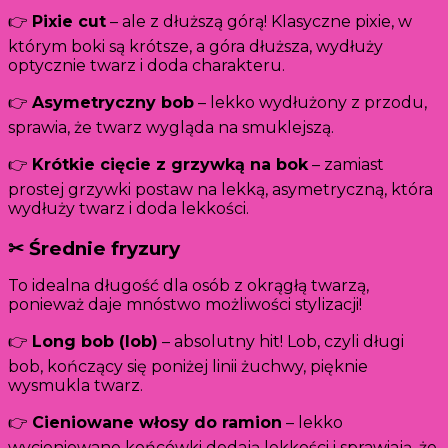
👉
Pixie cut
– ale z dłuższą górą! Klasyczne pixie, w
którym boki są krótsze, a góra dłuższa, wydłuży
optycznie twarz i doda charakteru.
👉
Asymetryczny bob
– lekko wydłużony z przodu,
sprawia, że twarz wygląda na smuklejszą.
👉
Krótkie cięcie z grzywką na bok
– zamiast
prostej grzywki postaw na lekką, asymetryczną, która
wydłuży twarz i doda lekkości.
✂ Średnie fryzury
To idealna długość dla osób z okrągłą twarzą,
ponieważ daje mnóstwo możliwości stylizacji!
👉
Long bob (lob)
– absolutny hit! Lob, czyli długi
bob, kończący się poniżej linii żuchwy, pięknie
wysmukla twarz.
👉
Cieniowane włosy do ramion
– lekko
wycieniowane końcówki dodają lekkości i sprawiają, że