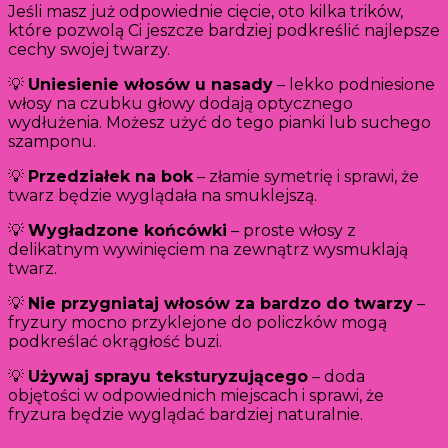
Jeśli masz już odpowiednie cięcie, oto kilka trików,
które pozwolą Ci jeszcze bardziej podkreślić najlepsze
cechy swojej twarzy.
💡
Uniesienie włosów u nasady
– lekko podniesione
włosy na czubku głowy dodają optycznego
wydłużenia. Możesz użyć do tego pianki lub suchego
szamponu.
💡
Przedziałek na bok
– złamie symetrię i sprawi, że
twarz będzie wyglądała na smuklejszą.
💡
Wygładzone końcówki
– proste włosy z
delikatnym wywinięciem na zewnątrz wysmuklają
twarz.
💡
Nie przygniataj włosów za bardzo do twarzy
–
fryzury mocno przyklejone do policzków mogą
podkreślać okrągłość buzi.
💡
Używaj sprayu teksturyzującego
– doda
objętości w odpowiednich miejscach i sprawi, że
fryzura będzie wyglądać bardziej naturalnie.