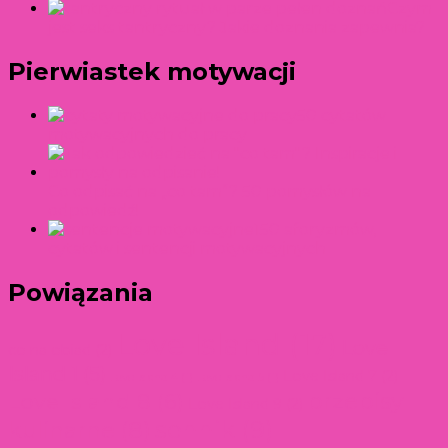
Czym
jest seks tantryczny? Jakie doznania zapewnia?
Pierwiastek motywacji
50 cytatów
motywacyjnych do pracy
Co odpisać na „co tam”? 50 pomysłów na
odpowiedź!
150 aforyzmów,
cytatów i sentencji motywacyjnych
Powiązania
Love Island
(17)
Love
co na obiad
(2)
Island 1
(5)
Love Island 7
(2)
Love Island 4
(1)
Love Island 5
(1)
przepisy
Love Island 8
(6)
Love Island 9
(2)
kulinarne
(8)
sennik
(9)