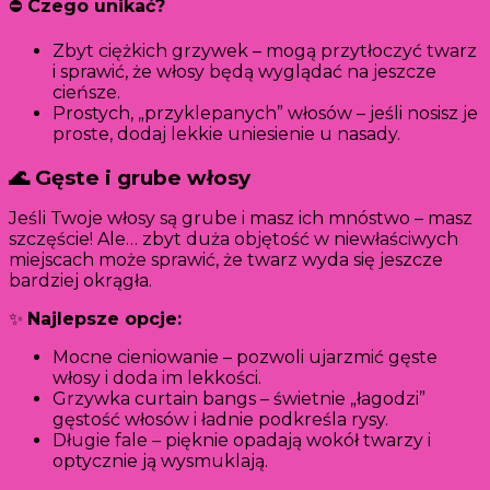
⛔
Czego unikać?
Zbyt ciężkich grzywek – mogą przytłoczyć twarz
i sprawić, że włosy będą wyglądać na jeszcze
cieńsze.
Prostych, „przyklepanych” włosów – jeśli nosisz je
proste, dodaj lekkie uniesienie u nasady.
🌊 Gęste i grube włosy
Jeśli Twoje włosy są grube i masz ich mnóstwo – masz
szczęście! Ale… zbyt duża objętość w niewłaściwych
miejscach może sprawić, że twarz wyda się jeszcze
bardziej okrągła.
✨
Najlepsze opcje:
Mocne cieniowanie – pozwoli ujarzmić gęste
włosy i doda im lekkości.
Grzywka curtain bangs – świetnie „łagodzi”
gęstość włosów i ładnie podkreśla rysy.
Długie fale – pięknie opadają wokół twarzy i
optycznie ją wysmuklają.