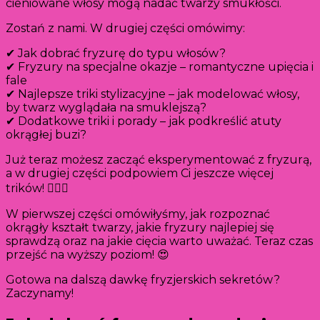
cieniowane włosy mogą nadać twarzy smukłości.
Zostań z nami. W drugiej części omówimy:
✔ Jak dobrać fryzurę do typu włosów?
✔ Fryzury na specjalne okazje – romantyczne upięcia i
fale
✔ Najlepsze triki stylizacyjne – jak modelować włosy,
by twarz wyglądała na smuklejszą?
✔ Dodatkowe triki i porady – jak podkreślić atuty
okrągłej buzi?
Już teraz możesz zacząć eksperymentować z fryzurą,
a w drugiej części podpowiem Ci jeszcze więcej
trików! 💇‍♀️✨
W pierwszej części omówiłyśmy, jak rozpoznać
okrągły kształt twarzy, jakie fryzury najlepiej się
sprawdzą oraz na jakie cięcia warto uważać. Teraz czas
przejść na wyższy poziom! 😍
Gotowa na dalszą dawkę fryzjerskich sekretów?
Zaczynamy!