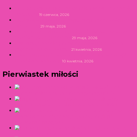
Męskie sprawy: Jak skutecznie zadbać o zdrowie
prostaty?
19 czerwca, 2026
Exsite24 – logowanie, rejestracja, możliwości i opis
platformy
29 maja, 2026
Popularna platforma „Imigur” niebezpieczna?
Co oferuje imgur.com?
29 maja, 2026
Preparaty podologiczne online – jak kupować
mądrze i na co uważać
21 kwietnia, 2026
Spodnie mom fit – co to znaczy? Dla kogo są?
Przykłady stylizacji!
10 kwietnia, 2026
Pierwiastek miłości
60 tekstów na
podryw chłopaka. Jak do niego zagadać?
15
najpiękniejszych polskich wierszy o miłości
Cechy
charakteru osoby narcystycznej, czyli jak
rozpoznać narcyza?
Miłość altruistyczna – na
czym polega? Czy ma sens?