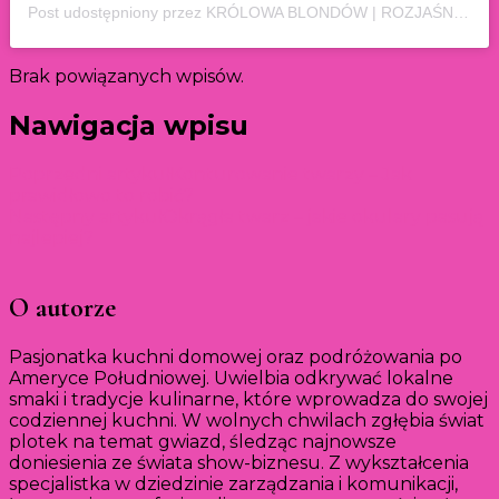
Post udostępniony przez KRÓLOWA BLONDÓW | ROZJAŚNIANIE WŁOSÓW | ZIELONA GÓRA (@gracjana.historiawlosa)
Brak powiązanych wpisów.
Nawigacja wpisu
Poprzedni artykuł
Konturowanie twarzy – Jak
prawidłowo to robić?
Następny artykuł
Okrągła twarz – jakie okulary pasują
najlepiej?
O autorze
Pasjonatka kuchni domowej oraz podróżowania po
Ameryce Południowej. Uwielbia odkrywać lokalne
smaki i tradycje kulinarne, które wprowadza do swojej
codziennej kuchni. W wolnych chwilach zgłębia świat
plotek na temat gwiazd, śledząc najnowsze
doniesienia ze świata show-biznesu. Z wykształcenia
specjalistka w dziedzinie zarządzania i komunikacji,