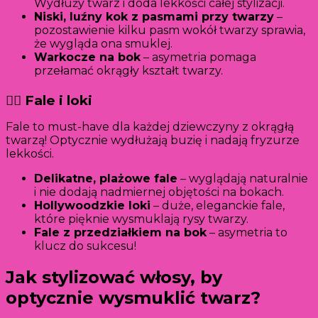
Wydłuży twarz i doda lekkości całej stylizacji.
Niski, luźny kok z pasmami przy twarzy
–
pozostawienie kilku pasm wokół twarzy sprawia,
że wygląda ona smuklej.
Warkocze na bok
– asymetria pomaga
przełamać okrągły kształt twarzy.
💁‍♀️ Fale i loki
Fale to must-have dla każdej dziewczyny z okrągłą
twarzą! Optycznie wydłużają buzię i nadają fryzurze
lekkości.
Delikatne, plażowe fale
– wyglądają naturalnie
i nie dodają nadmiernej objętości na bokach.
Hollywoodzkie loki
– duże, eleganckie fale,
które pięknie wysmuklają rysy twarzy.
Fale z przedziałkiem na bok
– asymetria to
klucz do sukcesu!
Jak stylizować włosy, by
optycznie wysmuklić twarz?