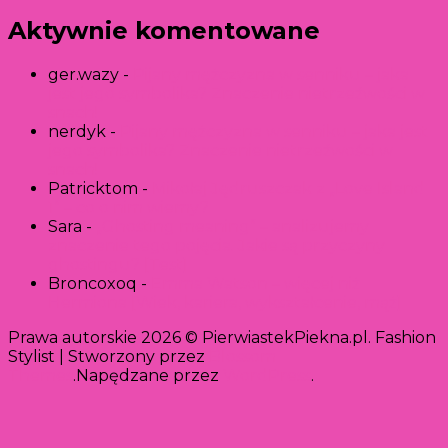
Aktywnie komentowane
ger.wazy
-
Pijany mężczyzna w senniku – jaka
jest jego symbolika? Znaczenie nietrzeźwości w
snach!
nerdyk
-
Pijany mężczyzna w senniku – jaka jest
jego symbolika? Znaczenie nietrzeźwości w
snach!
Patricktom
-
Mikołaj Jędruszczak z „Love Island
1” – co o nim wiemy?
Sara
-
„Ghosting meaning” – analizujemy
znaczenie tego pojęcia. Jakie są przyczyny
ghostingu? [Test]
Broncoxoq
-
Emma Watson – więcej niż
Hermiona [Wiek, kariera, wykształcenie, mąż]
Prawa autorskie 2026 © PierwiastekPiekna.pl.
Fashion
Stylist | Stworzony przez
Blossom
Themes
.Napędzane przez
WordPress
.