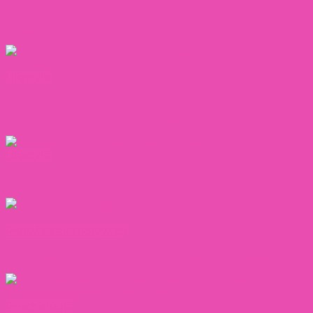
Emma Watson – więcej niż Hermiona [Wiek, kariera,
wykształcenie, mąż]
Lifestyle
Kim jest Krzysztof Porowski – były partner Caroline
Derpienski? [Związek, wiek, rozstanie]
Lifestyle
Mikołaj Jędruszczak z „Love Island 1” – co o nim wiemy?
Pierwiastek motywacji
Co odpisać na „co tam”? 50 pomysłów na odpowiedź!
Psychologia