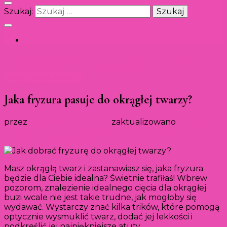
Szukaj:
Strona główna
Uroda
Pielęgnacja włosów
Jaka
fryzura pasuje do okrągłej twarzy?
Pielęgnacja włosów
Jaka fryzura pasuje do okrągłej twarzy?
przez
Kasandra Jurkiewicz
zaktualizowano
30 marca,
2025
30 marca, 2025
3 komentarze
do Jaka fryzura
pasuje do okrągłej twarzy?
Masz okrągłą twarz i zastanawiasz się, jaka fryzura
będzie dla Ciebie idealna? Świetnie trafiłaś! Wbrew
pozorom, znalezienie idealnego cięcia dla okrągłej
buzi wcale nie jest takie trudne, jak mogłoby się
wydawać. Wystarczy znać kilka trików, które pomogą
optycznie wysmuklić twarz, dodać jej lekkości i
podkreślić jej najpiękniejsze atuty.