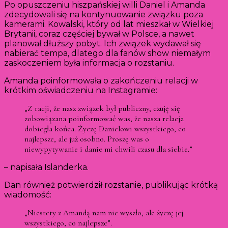
Po opuszczeniu hiszpańskiej willi Daniel i Amanda
zdecydowali się na kontynuowanie związku poza
kamerami. Kowalski, który od lat mieszkał w Wielkiej
Brytanii, coraz częściej bywał w Polsce, a nawet
planował dłuższy pobyt. Ich związek wydawał się
nabierać tempa, dlatego dla fanów show niemałym
zaskoczeniem była informacja o rozstaniu.
Amanda poinformowała o zakończeniu relacji w
krótkim oświadczeniu na Instagramie:
„Z racji, że nasz związek był publiczny, czuję się
zobowiązana poinformować was, że nasza relacja
dobiegła końca. Życzę Danielowi wszystkiego, co
najlepsze, ale już osobno. Proszę was o
niewypytywanie i danie mi chwili czasu dla siebie.”
– napisała Islanderka.
Dan również potwierdził rozstanie, publikując krótką
wiadomość:
„Niestety z Amandą nam nie wyszło, ale życzę jej
wszystkiego, co najlepsze”.