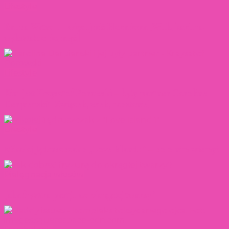
Lifestyle
Emma Watson – więcej niż Hermiona [Wiek, kariera,
wykształcenie, mąż]
Lifestyle
Kim jest Krzysztof Porowski – były partner Caroline
Derpienski? [Związek, wiek, rozstanie]
Lifestyle
Mikołaj Jędruszczak z „Love Island 1” – co o nim wiemy?
Pielęgnacja włosów
Jaka fryzura pasuje do okrągłej twarzy?