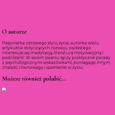
Kim jest prywatnie?
Następny artykuł
Amanda Karpowicz – sylwetka
uczestniczki „Love Island 9”. Kim jest i co ją łączy z
Danem?
O autorze
Pasjonatka zdrowego stylu życia, autorka wielu
artykułów dotyczących rozwoju osobistego.
Interesuje się medytacją, literaturą motywacyjną i
podróżami. W swoim pisaniu łączy praktyczne porady
z psychologicznymi wskazówkami, pomagając innym
znaleźć równowagę i spełnienie w życiu.
Możesz również polubić…
Lifestyle
Pierwiastek miłości
Franciszek Rumak z „Love Island 1” – wulkan emocji na
Wyspie Miłości