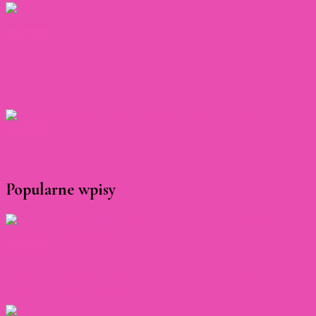
Lifestyle
Znane filmy i ulotne romanse. Jak wyglądało życie Vala
Kilmera – jednego z „Batmanów”? [Wiek, rodzina,
choroba, kariera]
Lifestyle
Kim jest Aleksandra Sarnecka? Czy to żona Skolima?
Popularne wpisy
Lifestyle
Pijany mężczyzna w senniku – jaka jest jego symbolika?
Znaczenie nietrzeźwości w snach!