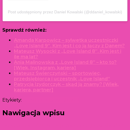
Post udostępniony przez Daniel Kowalski (@ddaniel_kowalski)
Sprawdź również:
Amanda Karpowicz – sylwetka uczestniczki
„Love Island 9”. Kim jest i co ją łączy z Danem?
Mateusz Wysocki z „Love Island 8”. Kim jest i
ile ma lat?
Ania Malinowska z „Love Island 8” – kto to?
[Wiek, Instagram, kariera]
Mateusz Świerczyński – sportowiec,
przedsiębiorca i uczestnik „Love Island”
Patrycja Izydorczyk – skąd ją znamy? [Wiek,
kariera, partner]
Etykiety:
Love Island
Love Island 9
Nawigacja wpisu
Poprzedni artykuł
Patrycja Walczak z „Love Island 4”.