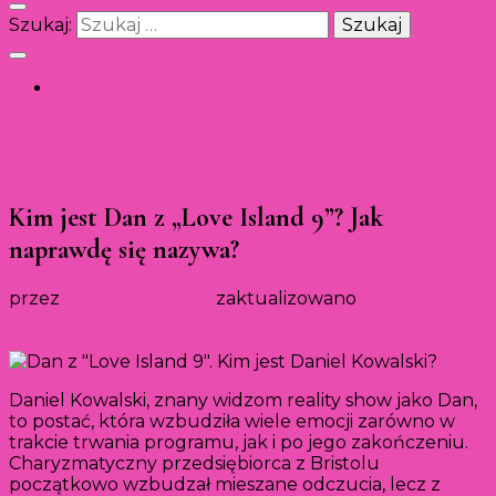
Szukaj:
Strona główna
Lifestyle
Kim jest Dan z „Love Island 9”?
Jak naprawdę się nazywa?
Lifestyle
Kim jest Dan z „Love Island 9”? Jak
naprawdę się nazywa?
przez
Kornelia Adamek
zaktualizowano
7 marca,
2025
7 marca, 2025
Zostaw komentarz
do Kim jest Dan
z „Love Island 9”? Jak naprawdę się nazywa?
Daniel Kowalski, znany widzom reality show jako Dan,
to postać, która wzbudziła wiele emocji zarówno w
trakcie trwania programu, jak i po jego zakończeniu.
Charyzmatyczny przedsiębiorca z Bristolu
początkowo wzbudzał mieszane odczucia, lecz z