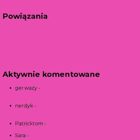
cytatów i sentencji motywacyjnych
Powiązania
Love Island
(17)
Love
co na obiad
(2)
Island 1
(5)
Love Island 7
(2)
Love Island 4
(1)
Love Island 5
(1)
przepisy
Love Island 8
(6)
Love Island 9
(2)
kulinarne
(8)
sennik
(9)
Aktywnie komentowane
ger.wazy
-
Pijany mężczyzna w senniku – jaka
jest jego symbolika? Znaczenie nietrzeźwości w
snach!
nerdyk
-
Pijany mężczyzna w senniku – jaka jest
jego symbolika? Znaczenie nietrzeźwości w
snach!
Patricktom
-
Mikołaj Jędruszczak z „Love Island
1” – co o nim wiemy?
Sara
-
„Ghosting meaning” – analizujemy