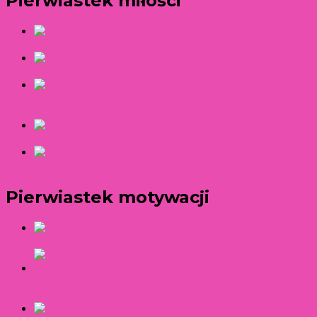
Pierwiastek miłości
60 tekstów na
podryw chłopaka. Jak do niego zagadać?
15
najpiękniejszych polskich wierszy o miłości
Cechy
charakteru osoby narcystycznej, czyli jak
rozpoznać narcyza?
Miłość altruistyczna – na
czym polega? Czy ma sens?
Czym
jest seks tantryczny? Jakie doznania zapewnia?
Pierwiastek motywacji
50 cytatów
motywacyjnych do pracy
Co odpisać na „co tam”? 50 pomysłów na
odpowiedź!
150 aforyzmów,