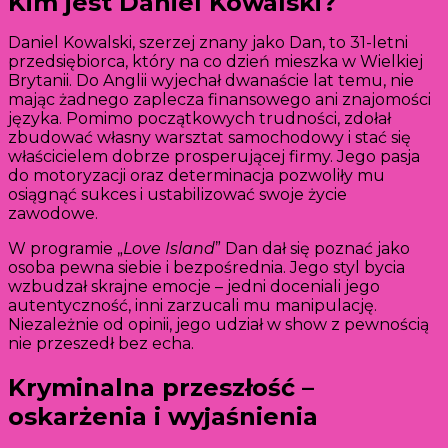
Kim jest Daniel Kowalski?
Daniel Kowalski, szerzej znany jako Dan, to 31-letni
przedsiębiorca, który na co dzień mieszka w Wielkiej
Brytanii. Do Anglii wyjechał dwanaście lat temu, nie
mając żadnego zaplecza finansowego ani znajomości
języka. Pomimo początkowych trudności, zdołał
zbudować własny warsztat samochodowy i stać się
właścicielem dobrze prosperującej firmy. Jego pasja
do motoryzacji oraz determinacja pozwoliły mu
osiągnąć sukces i ustabilizować swoje życie
zawodowe.
W programie „
Love Island
” Dan dał się poznać jako
osoba pewna siebie i bezpośrednia. Jego styl bycia
wzbudzał skrajne emocje – jedni doceniali jego
autentyczność, inni zarzucali mu manipulację.
Niezależnie od opinii, jego udział w show z pewnością
nie przeszedł bez echa.
Kryminalna przeszłość –
oskarżenia i wyjaśnienia