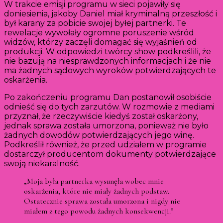
W trakcie emisji programu w sieci pojawiły się
doniesienia, jakoby Daniel miał kryminalną przeszłość i
był karany za pobicie swojej byłej partnerki. Te
rewelacje wywołały ogromne poruszenie wśród
widzów, którzy zaczęli domagać się wyjaśnień od
produkcji. W odpowiedzi twórcy show podkreślili, że
nie bazują na niesprawdzonych informacjach i że nie
ma żadnych sądowych wyroków potwierdzających te
oskarżenia.
Po zakończeniu programu Dan postanowił osobiście
odnieść się do tych zarzutów. W rozmowie z mediami
przyznał, że rzeczywiście kiedyś został oskarżony,
jednak sprawa została umorzona, ponieważ nie było
żadnych dowodów potwierdzających jego winę.
Podkreślił również, że przed udziałem w programie
dostarczył producentom dokumenty potwierdzające
swoją niekaralność.
„Moja była partnerka wysunęła wobec mnie
oskarżenia, które nie miały żadnych podstaw.
Ostatecznie sprawa została umorzona i nigdy nie
miałem z tego powodu żadnych konsekwencji.”