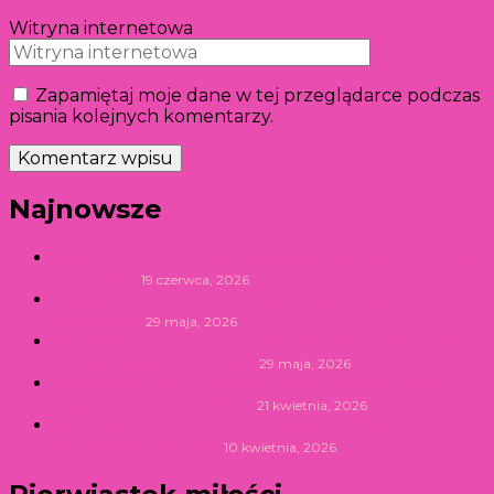
Witryna internetowa
Zapamiętaj moje dane w tej przeglądarce podczas
pisania kolejnych komentarzy.
Najnowsze
Męskie sprawy: Jak skutecznie zadbać o zdrowie
prostaty?
19 czerwca, 2026
Exsite24 – logowanie, rejestracja, możliwości i opis
platformy
29 maja, 2026
Popularna platforma „Imigur” niebezpieczna?
Co oferuje imgur.com?
29 maja, 2026
Preparaty podologiczne online – jak kupować
mądrze i na co uważać
21 kwietnia, 2026
Spodnie mom fit – co to znaczy? Dla kogo są?
Przykłady stylizacji!
10 kwietnia, 2026