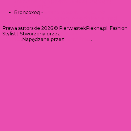
znaczenie tego pojęcia. Jakie są przyczyny
ghostingu? [Test]
Broncoxoq
-
Emma Watson – więcej niż
Hermiona [Wiek, kariera, wykształcenie, mąż]
Prawa autorskie 2026 © PierwiastekPiekna.pl.
Fashion
Stylist | Stworzony przez
Blossom
Themes
.Napędzane przez
WordPress
.