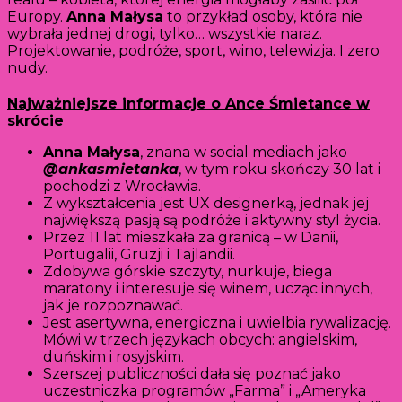
Europy.
Anna Małysa
to przykład osoby, która nie
wybrała jednej drogi, tylko… wszystkie naraz.
Projektowanie, podróże, sport, wino, telewizja. I zero
nudy.
Najważniejsze informacje o Ance Śmietance w
skrócie
Anna Małysa
, znana w social mediach jako
@ankasmietanka
, w tym roku skończy 30 lat i
pochodzi z Wrocławia.
Z wykształcenia jest UX designerką, jednak jej
największą pasją są podróże i aktywny styl życia.
Przez 11 lat mieszkała za granicą – w Danii,
Portugalii, Gruzji i Tajlandii.
Zdobywa górskie szczyty, nurkuje, biega
maratony i interesuje się winem, ucząc innych,
jak je rozpoznawać.
Jest asertywna, energiczna i uwielbia rywalizację.
Mówi w trzech językach obcych: angielskim,
duńskim i rosyjskim.
Szerszej publiczności dała się poznać jako
uczestniczka programów „Farma” i „Ameryka