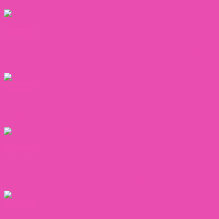
Lifestyle
Pijany mężczyzna w senniku – jaka jest jego symbolika?
Znaczenie nietrzeźwości w snach!
Lifestyle
Emma Watson – więcej niż Hermiona [Wiek, kariera,
wykształcenie, mąż]
Lifestyle
Kim jest Krzysztof Porowski – były partner Caroline
Derpienski? [Związek, wiek, rozstanie]
Lifestyle