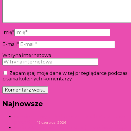
Imię
*
E-mail
*
Witryna internetowa
Zapamiętaj moje dane w tej przeglądarce podczas
pisania kolejnych komentarzy.
Najnowsze
Męskie sprawy: Jak skutecznie zadbać o zdrowie
prostaty?
19 czerwca, 2026
Exsite24 – logowanie, rejestracja, możliwości i opis