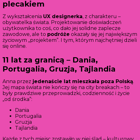
plecakiem
Z wykształcenia
UX designerka
, z charakteru –
obywatelka świata. Projektowanie doświadczeń
użytkownika to coś, co dało jej solidne zaplecze
zawodowe, ale to
podróże
okazały się jej największym
życiowym „projektem”. I tym, którym najchętniej dzieli
się online.
11 lat za granicą – Dania,
Portugalia, Gruzja, Tajlandia
Anna przez
jedenaście lat mieszkała poza Polską
.
Jej mapa świata nie kończy się na city breakach – to
były prawdziwe przeprowadzki, codzienność i życie
„od środka”:
Dania
Portugalia
Gruzja
Tajlandia
Każde z tych miejsc zostawiło w niej ślad – kulturowy,