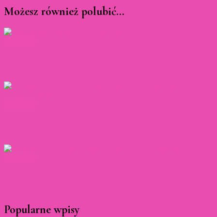
Możesz również polubić…
Lifestyle
Ania Malinowska z „Love Island 8” – kto to? [Wiek,
Instagram, kariera]
Lifestyle
Maciej Marcjanik – życie i jego związek z Iwoną
Węgrowską [wiek, zawód, partnerka]
Lifestyle
Kim jest Mikołaj Wit – były mąż Agnieszki Hyży? [Kariera,
rodzina, dzieci]
Popularne wpisy