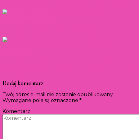
Mikołaj Jędruszczak z „Love Island 1” – co o nim wiemy?
Pielęgnacja włosów
Jaka fryzura pasuje do okrągłej twarzy?
Psychologia
Jak definiować „daddy issues”? Co oznacza ten termin? 6
głównych objawów
Dodaj komentarz
Twój adres e-mail nie zostanie opublikowany.
Wymagane pola są oznaczone
*
Komentarz