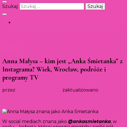
Szukaj:
Strona główna
Lifestyle
Anna Małysa – kim jest „Anka
Śmietanka” z Instagrama? Wiek, Wrocław, podróże i
programy TV
Lifestyle
Anna Małysa – kim jest „Anka Śmietanka” z
Instagrama? Wiek, Wrocław, podróże i
programy TV
przez
Kasandra Jurkiewicz
zaktualizowano
5 lutego,
2026
5 lutego, 2026
Zostaw komentarz
do Anna
Małysa – kim jest „Anka Śmietanka” z Instagrama?
Wiek, Wrocław, podróże i programy TV
W social mediach znana jako
@ankasmietanka
, w
realu – kobieta, której energia mogłaby zasilić pół