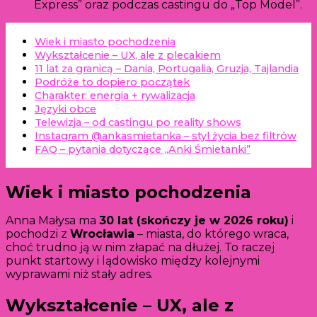
Express” oraz podczas castingu do „Top Model”.
Wiek i miasto pochodzenia
Wykształcenie – UX, ale z plecakiem
11 lat za granicą – Dania, Portugalia, Gruzja, Tajlandia
Podróże to dopiero początek
Charakter: energia + rywalizacja
Języki obce
Telewizja – od castingu po reality shows
Instagram @ankasmietanka – styl życia bez filtrów
FAQ – pytania dotyczące „Anki Śmietanki”
Wiek i miasto pochodzenia
Anna Małysa ma
30 lat (skończy je w 2026 roku)
i
pochodzi z
Wrocławia
– miasta, do którego wraca,
choć trudno ją w nim złapać na dłużej. To raczej
punkt startowy i lądowisko między kolejnymi
wyprawami niż stały adres.
Wykształcenie – UX, ale z