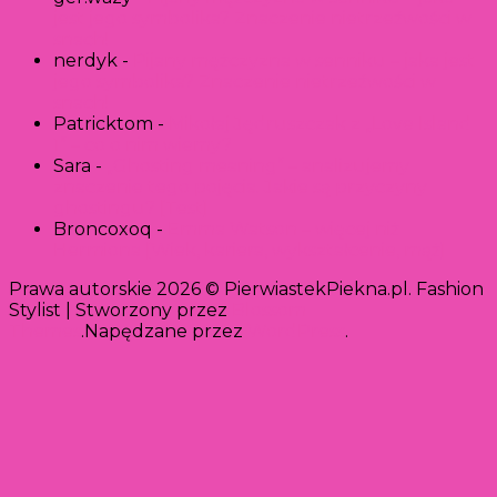
jest jego symbolika? Znaczenie nietrzeźwości w
snach!
nerdyk
-
Pijany mężczyzna w senniku – jaka jest
jego symbolika? Znaczenie nietrzeźwości w
snach!
Patricktom
-
Mikołaj Jędruszczak z „Love Island
1” – co o nim wiemy?
Sara
-
„Ghosting meaning” – analizujemy
znaczenie tego pojęcia. Jakie są przyczyny
ghostingu? [Test]
Broncoxoq
-
Emma Watson – więcej niż
Hermiona [Wiek, kariera, wykształcenie, mąż]
Prawa autorskie 2026 © PierwiastekPiekna.pl.
Fashion
Stylist | Stworzony przez
Blossom
Themes
.Napędzane przez
WordPress
.