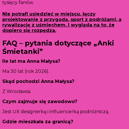
tysięcy fanów.
Nie potrafi usiedzieć w miejscu, łączy
projektowanie z przygodą, sport z podróżami, a
rywalizację z uśmiechem. I wygląda na to, że
dopiero się rozpędza.
FAQ – pytania dotyczące „Anki
Śmietanki”
Ile lat ma Anna Małysa?
Ma 30 lat (rok 2026).
Skąd pochodzi Anna Małysa?
Z Wrocławia.
Czym zajmuje się zawodowo?
Jest UX designerką i influencerką podróżniczą.
Gdzie mieszkała za granicą?