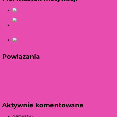
50 cytatów
motywacyjnych do pracy
Co odpisać na „co tam”? 50 pomysłów na
odpowiedź!
150 aforyzmów,
cytatów i sentencji motywacyjnych
Powiązania
Love Island
(17)
Love
co na obiad
(2)
Island 1
(5)
Love Island 7
(2)
Love Island 4
(1)
Love Island 5
(1)
przepisy
Love Island 8
(6)
Love Island 9
(2)
kulinarne
(8)
sennik
(9)
Aktywnie komentowane
ger.wazy
-
Pijany mężczyzna w senniku – jaka