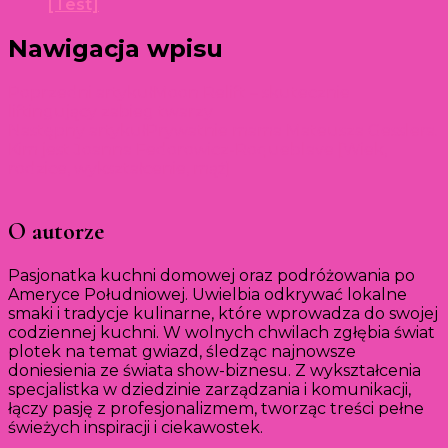
[Test]
Nawigacja wpisu
Poprzedni artykuł
Moon Relift – skutecznie
liftingujący zabieg twarzy
Następny artykuł
Prywatnie mama Mateusza Gesslera.
Kim jest Joanna Fedorowicz-Roqueblave [Wiek,
rodzice, wykształcenie, mąż]
O autorze
Pasjonatka kuchni domowej oraz podróżowania po
Ameryce Południowej. Uwielbia odkrywać lokalne
smaki i tradycje kulinarne, które wprowadza do swojej
codziennej kuchni. W wolnych chwilach zgłębia świat
plotek na temat gwiazd, śledząc najnowsze
doniesienia ze świata show-biznesu. Z wykształcenia
specjalistka w dziedzinie zarządzania i komunikacji,
łączy pasję z profesjonalizmem, tworząc treści pełne
świeżych inspiracji i ciekawostek.