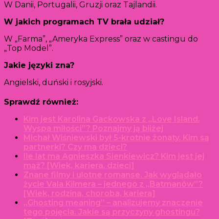
W Danii, Portugalii, Gruzji oraz Tajlandii.
W jakich programach TV brała udział?
W „Farma”, „Ameryka Express” oraz w castingu do
„Top Model”.
Jakie języki zna?
Angielski, duński i rosyjski.
Sprawdź również:
Kim jest Karolina Gackowska z „Love Island.
Wyspa miłości”? Poznajmy ją bliżej
Michał Wiśniewski był 5-krotnie żonaty. Kim są
partnerki? Czy ma dzieci?
Ile lat ma Agnieszka Sienkiewicz? Kim jest jej
mąż? [Wiek, kariera, dzieci]
Znane filmy i ulotne romanse. Jak wyglądało
życie Vala Kilmera – jednego z „Batmanów”?
[Wiek, rodzina, choroba, kariera]
„Ghosting meaning” – analizujemy znaczenie
tego pojęcia. Jakie są przyczyny ghostingu?