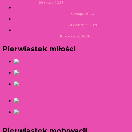
platformy
29 maja, 2026
Popularna platforma „Imigur” niebezpieczna?
Co oferuje imgur.com?
29 maja, 2026
Preparaty podologiczne online – jak kupować
mądrze i na co uważać
21 kwietnia, 2026
Spodnie mom fit – co to znaczy? Dla kogo są?
Przykłady stylizacji!
10 kwietnia, 2026
Pierwiastek miłości
60 tekstów na
podryw chłopaka. Jak do niego zagadać?
15
najpiękniejszych polskich wierszy o miłości
Cechy
charakteru osoby narcystycznej, czyli jak
rozpoznać narcyza?
Miłość altruistyczna – na
czym polega? Czy ma sens?
Czym
jest seks tantryczny? Jakie doznania zapewnia?
Pierwiastek motywacji