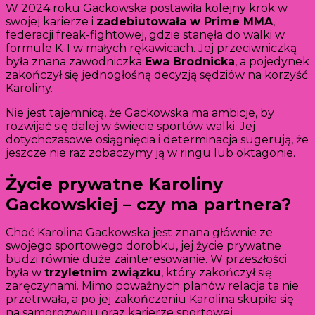
W 2024 roku Gackowska postawiła kolejny krok w
swojej karierze i
zadebiutowała w Prime MMA
,
federacji freak-fightowej, gdzie stanęła do walki w
formule K-1 w małych rękawicach. Jej przeciwniczką
była znana zawodniczka
Ewa Brodnicka
, a pojedynek
zakończył się jednogłośną decyzją sędziów na korzyść
Karoliny.
Nie jest tajemnicą, że Gackowska ma ambicje, by
rozwijać się dalej w świecie sportów walki. Jej
dotychczasowe osiągnięcia i determinacja sugerują, że
jeszcze nie raz zobaczymy ją w ringu lub oktagonie.
Życie prywatne Karoliny
Gackowskiej – czy ma partnera?
Choć Karolina Gackowska jest znana głównie ze
swojego sportowego dorobku, jej życie prywatne
budzi równie duże zainteresowanie. W przeszłości
była w
trzyletnim związku
, który zakończył się
zaręczynami. Mimo poważnych planów relacja ta nie
przetrwała, a po jej zakończeniu Karolina skupiła się
na samorozwoju oraz karierze sportowej.