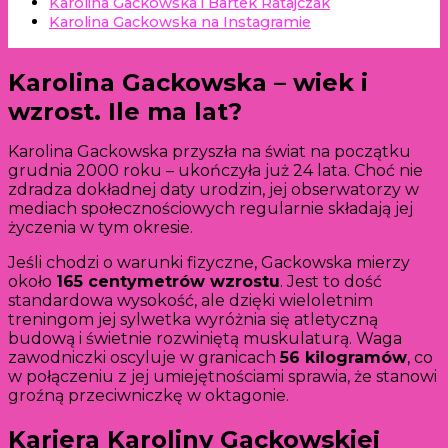
Karolina Gackowska i Bartek Ratajczak
Karolina Gackowska na Instagramie
Karolina Gackowska – wiek i
wzrost. Ile ma lat?
Karolina Gackowska przyszła na świat na początku
grudnia 2000 roku – ukończyła już 24 lata. Choć nie
zdradza dokładnej daty urodzin, jej obserwatorzy w
mediach społecznościowych regularnie składają jej
życzenia w tym okresie.
Jeśli chodzi o warunki fizyczne, Gackowska mierzy
około
165 centymetrów wzrostu
. Jest to dość
standardowa wysokość, ale dzięki wieloletnim
treningom jej sylwetka wyróżnia się atletyczną
budową i świetnie rozwiniętą muskulaturą. Waga
zawodniczki oscyluje w granicach
56 kilogramów
, co
w połączeniu z jej umiejętnościami sprawia, że stanowi
groźną przeciwniczkę w oktagonie.
Kariera Karoliny Gackowskiej