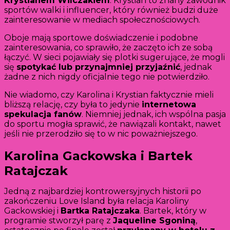
Krystianem Wilczakiem
. Krystian to znany zawodnik
sportów walki i influencer, który również budzi duże
zainteresowanie w mediach społecznościowych.
Oboje mają sportowe doświadczenie i podobne
zainteresowania, co sprawiło, że zaczęto ich ze sobą
łączyć. W sieci pojawiały się plotki sugerujące, że mogli
się
spotykać lub przynajmniej przyjaźnić
, jednak
żadne z nich nigdy oficjalnie tego nie potwierdziło.
Nie wiadomo, czy Karolina i Krystian faktycznie mieli
bliższą relację, czy była to jedynie
internetowa
spekulacja fanów
. Niemniej jednak, ich wspólna pasja
do sportu mogła sprawić, że nawiązali kontakt, nawet
jeśli nie przerodziło się to w nic poważniejszego.
Karolina Gackowska i Bartek
Ratajczak
Jedną z najbardziej kontrowersyjnych historii po
zakończeniu Love Island była relacja Karoliny
Gackowskiej i
Bartka Ratajczaka
. Bartek, który w
programie stworzył parę z
Jaqueline Sgoniną
,