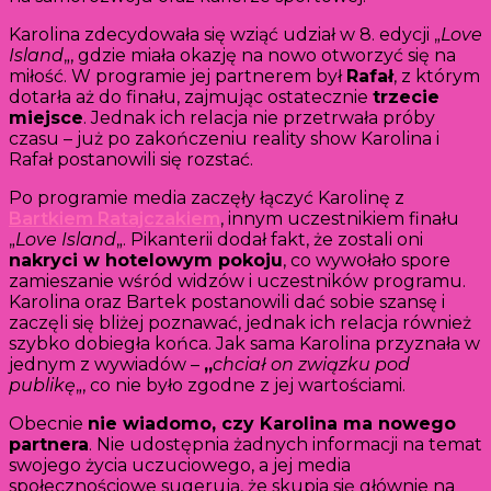
Karolina zdecydowała się wziąć udział w 8. edycji „
Love
Island
„, gdzie miała okazję na nowo otworzyć się na
miłość. W programie jej partnerem był
Rafał
, z którym
dotarła aż do finału, zajmując ostatecznie
trzecie
miejsce
. Jednak ich relacja nie przetrwała próby
czasu – już po zakończeniu reality show Karolina i
Rafał postanowili się rozstać.
Po programie media zaczęły łączyć Karolinę z
Bartkiem Ratajczakiem
, innym uczestnikiem finału
„
Love Island
„. Pikanterii dodał fakt, że zostali oni
nakryci w hotelowym pokoju
, co wywołało spore
zamieszanie wśród widzów i uczestników programu.
Karolina oraz Bartek postanowili dać sobie szansę i
zaczęli się bliżej poznawać, jednak ich relacja również
szybko dobiegła końca. Jak sama Karolina przyznała w
jednym z wywiadów –
„
chciał on związku pod
publikę
„, co nie było zgodne z jej wartościami.
Obecnie
nie wiadomo, czy Karolina ma nowego
partnera
. Nie udostępnia żadnych informacji na temat
swojego życia uczuciowego, a jej media
społecznościowe sugerują, że skupia się głównie na