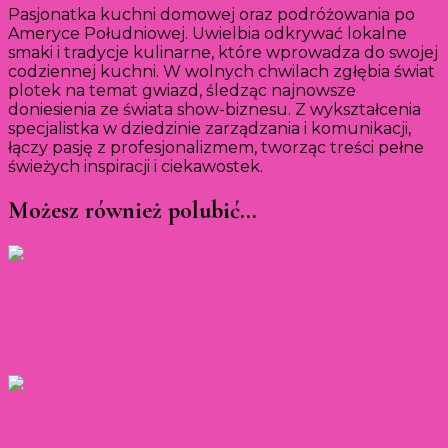
Pasjonatka kuchni domowej oraz podróżowania po
Ameryce Południowej. Uwielbia odkrywać lokalne
smaki i tradycje kulinarne, które wprowadza do swojej
codziennej kuchni. W wolnych chwilach zgłębia świat
plotek na temat gwiazd, śledząc najnowsze
doniesienia ze świata show-biznesu. Z wykształcenia
specjalistka w dziedzinie zarządzania i komunikacji,
łączy pasję z profesjonalizmem, tworząc treści pełne
świeżych inspiracji i ciekawostek.
Możesz również polubić…
Lifestyle
Kim jest Damian Olech? Poznajmy bliżej byłego męża
Beaty Chmielowskiej
Lifestyle
Co słychać u Katarzyny Zielińskiej? Ile lat kończy znana