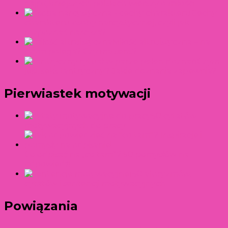
najpiękniejszych polskich wierszy o miłości
Cechy
charakteru osoby narcystycznej, czyli jak
rozpoznać narcyza?
Miłość altruistyczna – na
czym polega? Czy ma sens?
Czym
jest seks tantryczny? Jakie doznania zapewnia?
Pierwiastek motywacji
50 cytatów
motywacyjnych do pracy
Co odpisać na „co tam”? 50 pomysłów na
odpowiedź!
150 aforyzmów,
cytatów i sentencji motywacyjnych
Powiązania