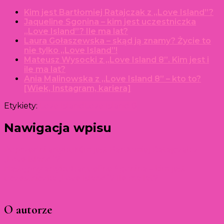
Kim jest Bartłomiej Ratajczak z „Love Island”?
Jaqueline Sgonina – kim jest uczestniczka
„Love Island”? Ile ma lat?
Laura Gołaszewska – skąd ją znamy? Życie to
nie tylko „Love Island”!
Mateusz Wysocki z „Love Island 8”. Kim jest i
ile ma lat?
Ania Malinowska z „Love Island 8” – kto to?
[Wiek, Instagram, kariera]
Etykiety:
Love Island
Love Island 8
Nawigacja wpisu
Poprzedni artykuł
Kim jest Bartłomiej Ratajczak z
„Love Island”?
Następny artykuł
Jaqueline Sgonina – kim jest
uczestniczka „Love Island”? Ile ma lat?
O autorze