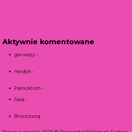
Love Island
(17)
Love
co na obiad
(2)
Island 1
(5)
Love Island 7
(2)
Love Island 4
(1)
Love Island 5
(1)
przepisy
Love Island 8
(6)
Love Island 9
(2)
kulinarne
(8)
sennik
(9)
Aktywnie komentowane
ger.wazy
-
Pijany mężczyzna w senniku – jaka
jest jego symbolika? Znaczenie nietrzeźwości w
snach!
nerdyk
-
Pijany mężczyzna w senniku – jaka jest
jego symbolika? Znaczenie nietrzeźwości w
snach!
Patricktom
-
Mikołaj Jędruszczak z „Love Island
1” – co o nim wiemy?
Sara
-
„Ghosting meaning” – analizujemy
znaczenie tego pojęcia. Jakie są przyczyny
ghostingu? [Test]
Broncoxoq
-
Emma Watson – więcej niż
Hermiona [Wiek, kariera, wykształcenie, mąż]