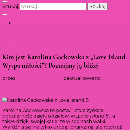
Szukaj:
Strona główna
Lifestyle
Kim jest Karolina Gackowska z
„Love Island. Wyspa miłości”? Poznajmy ją bliżej
Lifestyle
Kim jest Karolina Gackowska z „Love Island.
Wyspa miłości”? Poznajmy ją bliżej
przez
Kasandra Jurkiewicz
zaktualizowano
7 marca,
2025
6 marca, 2025
Zostaw komentarz
do Kim jest
Karolina Gackowska z „Love Island. Wyspa miłości”?
Poznajmy ją bliżej
Karolina Gackowska to postać, która zyskała
popularność dzięki udziałowi w „
Love Island 8
„, a
także dzięki swojej karierze w sportach walki.
Wyróżnia się nie tylko urodą i charyzmą, ale również