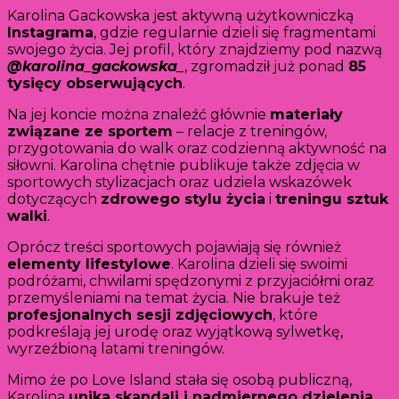
Karolina Gackowska jest aktywną użytkowniczką
Instagrama
, gdzie regularnie dzieli się fragmentami
swojego życia. Jej profil, który znajdziemy pod nazwą
@karolina_gackowska_
, zgromadził już ponad
85
tysięcy obserwujących
.
Na jej koncie można znaleźć głównie
materiały
związane ze sportem
– relacje z treningów,
przygotowania do walk oraz codzienną aktywność na
siłowni. Karolina chętnie publikuje także zdjęcia w
sportowych stylizacjach oraz udziela wskazówek
dotyczących
zdrowego stylu życia
i
treningu sztuk
walki
.
Oprócz treści sportowych pojawiają się również
elementy lifestylowe
. Karolina dzieli się swoimi
podróżami, chwilami spędzonymi z przyjaciółmi oraz
przemyśleniami na temat życia. Nie brakuje też
profesjonalnych sesji zdjęciowych
, które
podkreślają jej urodę oraz wyjątkową sylwetkę,
wyrzeźbioną latami treningów.
Mimo że po Love Island stała się osobą publiczną,
Karolina
unika skandali i nadmiernego dzielenia