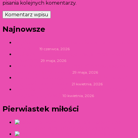
pisania kolejnych komentarzy.
Najnowsze
Męskie sprawy: Jak skutecznie zadbać o zdrowie
prostaty?
19 czerwca, 2026
Exsite24 – logowanie, rejestracja, możliwości i opis
platformy
29 maja, 2026
Popularna platforma „Imigur” niebezpieczna?
Co oferuje imgur.com?
29 maja, 2026
Preparaty podologiczne online – jak kupować
mądrze i na co uważać
21 kwietnia, 2026
Spodnie mom fit – co to znaczy? Dla kogo są?
Przykłady stylizacji!
10 kwietnia, 2026
Pierwiastek miłości
60 tekstów na
podryw chłopaka. Jak do niego zagadać?
15