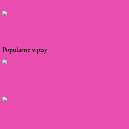
aktorka?
Intymnie
Lifestyle
Jajowanie, czyli na czym właściwie polega ta technika
energetyczna?
Popularne wpisy
Lifestyle
Pijany mężczyzna w senniku – jaka jest jego symbolika?
Znaczenie nietrzeźwości w snach!
Lifestyle
Emma Watson – więcej niż Hermiona [Wiek, kariera,
wykształcenie, mąż]