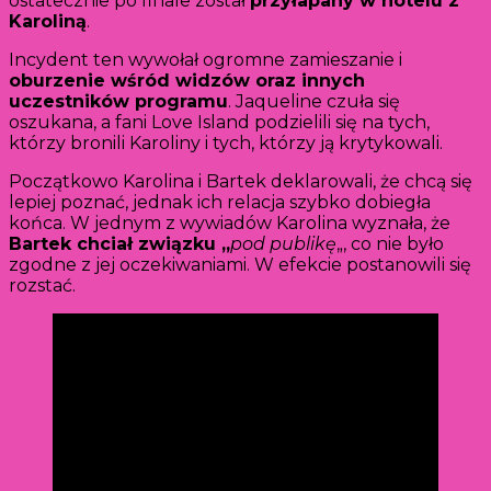
ostatecznie po finale został
przyłapany w hotelu z
Karoliną
.
Incydent ten wywołał ogromne zamieszanie i
oburzenie wśród widzów oraz innych
uczestników programu
. Jaqueline czuła się
oszukana, a fani Love Island podzielili się na tych,
którzy bronili Karoliny i tych, którzy ją krytykowali.
Początkowo Karolina i Bartek deklarowali, że chcą się
lepiej poznać, jednak ich relacja szybko dobiegła
końca. W jednym z wywiadów Karolina wyznała, że
Bartek chciał związku „
pod publikę
„, co nie było
zgodne z jej oczekiwaniami. W efekcie postanowili się
rozstać.