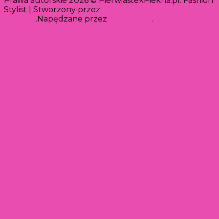
Prawa autorskie 2026 © PierwiastekPiekna.pl.
Fashion
Stylist | Stworzony przez
Blossom
Themes
.Napędzane przez
WordPress
.