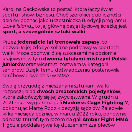
Karolina Gackowska to postać, która łączy świat
sportu i show-biznesu. Choć szerokiej publiczności
dała się poznać jako uczestniczka 8. edycji programu
„
Love Island
„, to jej główną pasją i życiową ścieżką jest
sport, a szczególnie sztuki walki
.
Przez
jedenaście lat trenowała zapasy
, co
pozwoliło jej zdobyć solidne podstawy w sportach
walki. Może pochwalić się sukcesami na poziomie
krajowym, w tym
dwoma tytułami mistrzyni Polski
juniorów
oraz wicemistrzostwem w kategorii
seniorów. Dzięki temu doświadczeniu postanowiła
spróbować swoich sił w MMA.
Swoją przygodę z mieszanymi sztukami walki
rozpoczęła od
dwóch amatorskich pojedynków
,
które zakończyły się jej zwycięstwami. W grudniu
2021 roku wygrała na gali
Madness Cage Fighting 7
,
pokonując Martę Rodzik decyzją sędziów. Zaledwie
kilka miesięcy później, w marcu 2022 roku, ponownie
odniosła triumf, tym razem na gali
Amber Fight MMA
1
, gdzie poddała rywalkę duszeniem zza pleców.