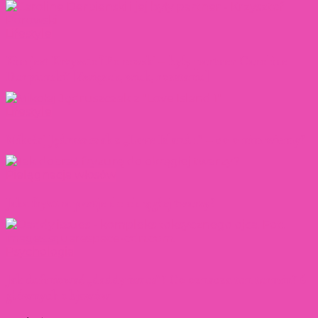
Lifestyle
Kim jest Krzysztof Porowski – były partner Caroline
Derpienski? [Związek, wiek, rozstanie]
Lifestyle
Mikołaj Jędruszczak z „Love Island 1” – co o nim wiemy?
Pielęgnacja włosów
Jaka fryzura pasuje do okrągłej twarzy?
Psychologia
Jak definiować „daddy issues”? Co oznacza ten termin? 6
głównych objawów